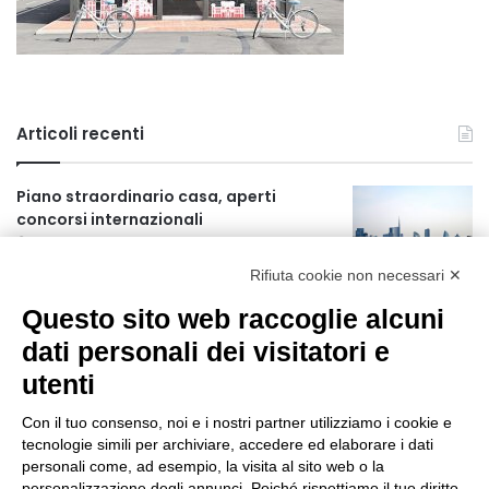
Articoli recenti
Piano straordinario casa, aperti
concorsi internazionali
3 ore fa
Rifiuta cookie non necessari ✕
Rapporto OsMed 2025 sull’uso dei
Questo sito web raccoglie alcuni
farmaci in Italia
3 ore fa
dati personali dei visitatori e
utenti
Un nuovo modello di IA stima il volume
dei ghiacciai del pianeta
Con il tuo consenso, noi e i nostri partner utilizziamo i cookie e
4 ore fa
tecnologie simili per archiviare, accedere ed elaborare i dati
personali come, ad esempio, la visita al sito web o la
Manutenzione strade, nel biennio
personalizzazione degli annunci. Poiché rispettiamo il tuo diritto