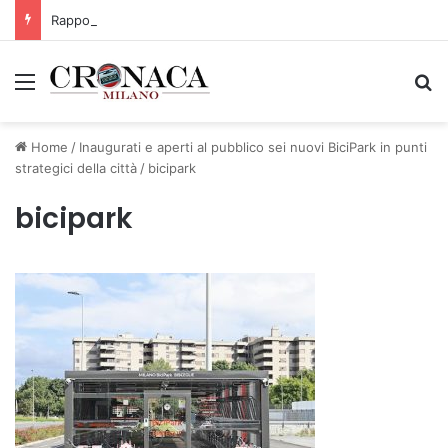
Rapporto OsMed 2025 sull’uso dei farmaci in Italia
Menu
C
Home
/
Inaugurati e aperti al pubblico sei nuovi BiciPark in punti
strategici della città
/
bicipark
bicipark