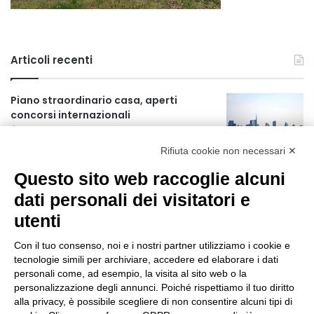
Articoli recenti
Piano straordinario casa, aperti
concorsi internazionali
20 ore fa
Rifiuta cookie non necessari ✕
Rapporto OsMed 2025 sull’uso dei
Questo sito web raccoglie alcuni
farmaci in Italia
20 ore fa
dati personali dei visitatori e
utenti
Un nuovo modello di IA stima il volume
dei ghiacciai del pianeta
Con il tuo consenso, noi e i nostri partner utilizziamo i cookie e
21 ore fa
tecnologie simili per archiviare, accedere ed elaborare i dati
personali come, ad esempio, la visita al sito web o la
Manutenzione strade, nel biennio
personalizzazione degli annunci. Poiché rispettiamo il tuo diritto
2026-27 investiti 56 milioni
alla privacy, è possibile scegliere di non consentire alcuni tipi di