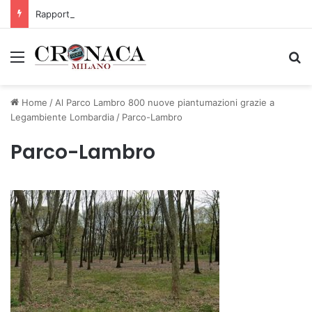
Rapporto OsMed 2025 sull’uso dei farmaci in Italia
Menu
C
Home
/
Al Parco Lambro 800 nuove piantumazioni grazie a
Legambiente Lombardia
/
Parco-Lambro
Parco-Lambro