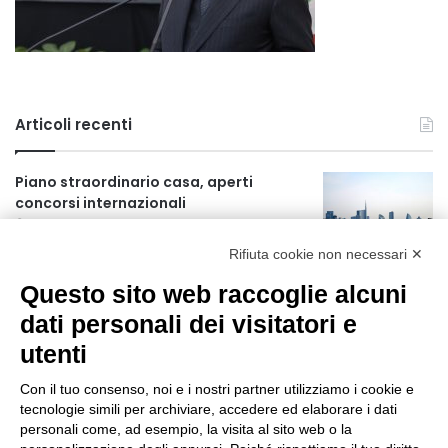
Articoli recenti
Piano straordinario casa, aperti
concorsi internazionali
12 ore fa
Rifiuta cookie non necessari ✕
Rapporto OsMed 2025 sull’uso dei
Questo sito web raccoglie alcuni
farmaci in Italia
12 ore fa
dati personali dei visitatori e
utenti
Un nuovo modello di IA stima il volume
dei ghiacciai del pianeta
Con il tuo consenso, noi e i nostri partner utilizziamo i cookie e
13 ore fa
tecnologie simili per archiviare, accedere ed elaborare i dati
personali come, ad esempio, la visita al sito web o la