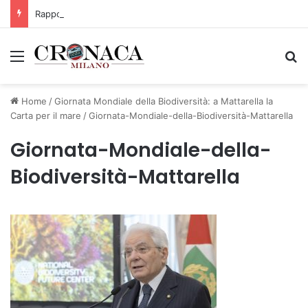
Rapporto OsMed 2025 sull’uso dei farmaci in Italia
Menu
C
Home
/
Giornata Mondiale della Biodiversità: a Mattarella la
Carta per il mare
/
Giornata-Mondiale-della-Biodiversità-Mattarella
Giornata-Mondiale-della-
Biodiversità-Mattarella