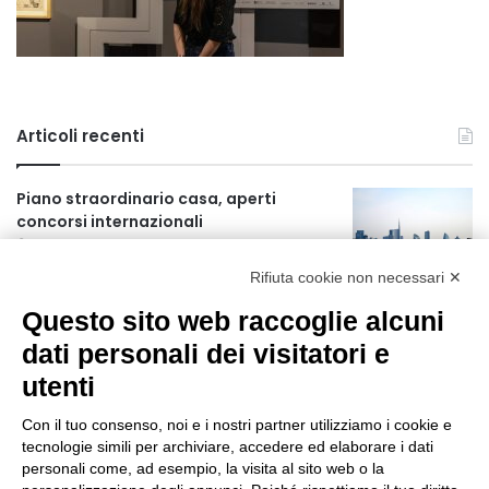
Articoli recenti
Piano straordinario casa, aperti
concorsi internazionali
18 ore fa
Rifiuta cookie non necessari ✕
Rapporto OsMed 2025 sull’uso dei
Questo sito web raccoglie alcuni
farmaci in Italia
18 ore fa
dati personali dei visitatori e
utenti
Un nuovo modello di IA stima il volume
dei ghiacciai del pianeta
Con il tuo consenso, noi e i nostri partner utilizziamo i cookie e
19 ore fa
tecnologie simili per archiviare, accedere ed elaborare i dati
personali come, ad esempio, la visita al sito web o la