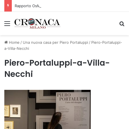
Rapporto OsMed 2025 sull’uso dei farmaci in Italia
Menu
C
Home
/
Una nuova casa per Piero Portaluppi
/
Piero-Portaluppi-
a-Villa-Necchi
Piero-Portaluppi-a-Villa-
Necchi