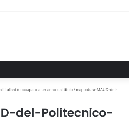
 2025 sull’uso dei farmaci in Italia
ali italiani è occupato a un anno dal titolo
/
mappatura-MAUD-del-
-del-Politecnico-