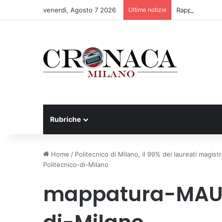
venerdì, Agosto 7 2026
Ultime notizie
Rapporto OsMed
Rubriche
Home
/
Politecnico di Milano, il 99% dei laureati magistr
Politecnico-di-Milano
mappatura-MAUD