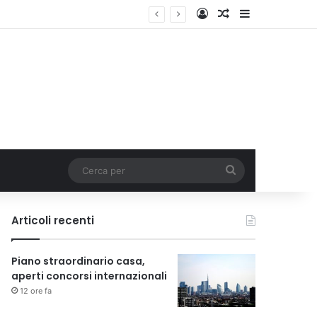
Accedi
Un articolo a c
Barra lateral
Cerca
per
Articoli recenti
Piano straordinario casa,
aperti concorsi internazionali
12 ore fa