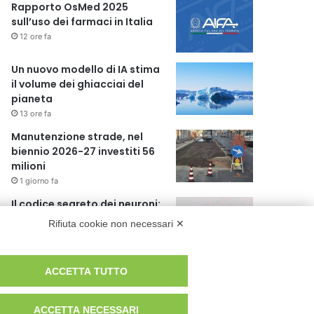
Rapporto OsMed 2025
sull’uso dei farmaci in Italia
12 ore fa
Un nuovo modello di IA stima
il volume dei ghiacciai del
pianeta
13 ore fa
Manutenzione strade, nel
biennio 2026-27 investiti 56
milioni
1 giorno fa
Il codice segreto dei neuroni:
la memoria della nascita che
Rifiuta cookie non necessari ✕
costruisce il cervello
1 giorno fa
ACCETTA TUTTO
ACCETTA NECESSARI