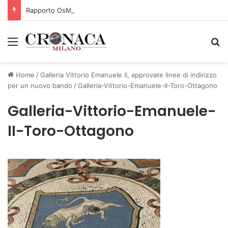
Rapporto OsMed 2025 sull’uso dei farmaci in Italia
Menu
C
Home
/
Galleria Vittorio Emanuele II, approvate linee di indirizzo
per un nuovo bando
/
Galleria-Vittorio-Emanuele-II-Toro-Ottagono
Galleria-Vittorio-Emanuele-
II-Toro-Ottagono