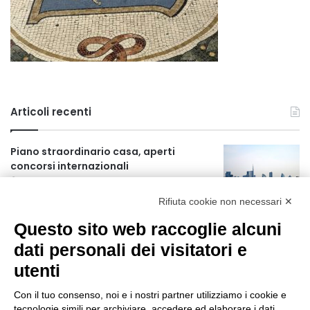
Articoli recenti
Piano straordinario casa, aperti
concorsi internazionali
16 ore fa
Rifiuta cookie non necessari ✕
Rapporto OsMed 2025 sull’uso dei
Questo sito web raccoglie alcuni
farmaci in Italia
16 ore fa
dati personali dei visitatori e
utenti
Un nuovo modello di IA stima il volume
dei ghiacciai del pianeta
Con il tuo consenso, noi e i nostri partner utilizziamo i cookie e
17 ore fa
tecnologie simili per archiviare, accedere ed elaborare i dati