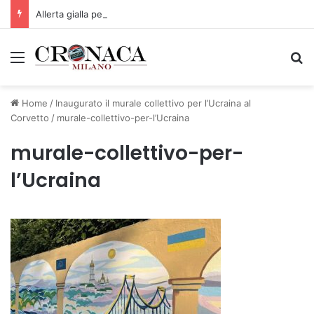
Allerta gialla per rischio temporali a partire dalle ore 18
Menu
C
Home
/
Inaugurato il murale collettivo per l’Ucraina al
Corvetto
/
murale-collettivo-per-l’Ucraina
murale-collettivo-per-
l’Ucraina