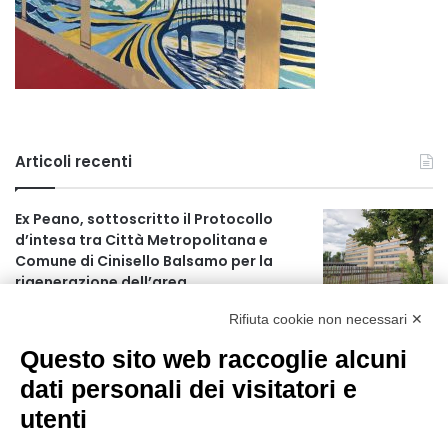
Articoli recenti
Ex Peano, sottoscritto il Protocollo
d’intesa tra Città Metropolitana e
Comune di Cinisello Balsamo per la
rigenerazione dell’area
1 ora fa
Rifiuta cookie non necessari ✕
Allerta gialla per rischio temporali a
Questo sito web raccoglie alcuni
partire dalle ore 18
2 ore fa
dati personali dei visitatori e
utenti
Ex mercato Selinunte, via libera alle
linee di indirizzo per il nuovo spazio