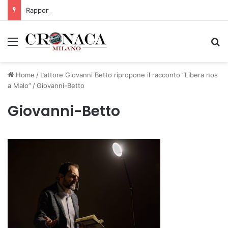
Rapporto OsMed 2025 sull’uso dei farmaci in Italia
Menu
C
Home
/
L’attore Giovanni Betto ripropone il racconto “Libera nos
a Malo”
/
Giovanni-Betto
Giovanni-Betto