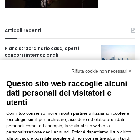
Articoli recenti
Piano straordinario casa, aperti
concorsi internazionali
19 ore fa
Rifiuta cookie non necessari ✕
Rapporto OsMed 2025 sull’uso dei
Questo sito web raccoglie alcuni
farmaci in Italia
19 ore fa
dati personali dei visitatori e
utenti
Un nuovo modello di IA stima il volume
dei ghiacciai del pianeta
Con il tuo consenso, noi e i nostri partner utilizziamo i cookie e
20 ore fa
tecnologie simili per archiviare, accedere ed elaborare i dati
personali come, ad esempio, la visita al sito web o la
Manutenzione strade, nel biennio
personalizzazione degli annunci. Poiché rispettiamo il tuo diritto
2026-27 investiti 56 milioni
alla privacy, è possibile scegliere di non consentire alcuni tipi di