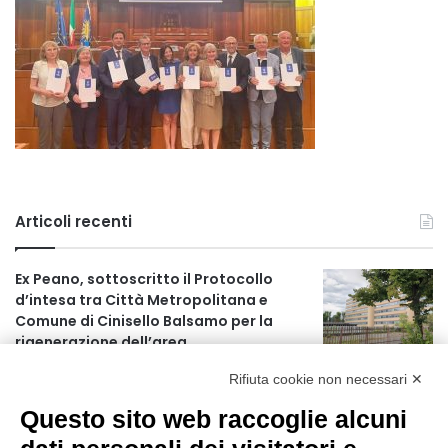
Articoli recenti
Ex Peano, sottoscritto il Protocollo
d’intesa tra Città Metropolitana e
Comune di Cinisello Balsamo per la
rigenerazione dell’area
18 ore fa
Rifiuta cookie non necessari ✕
Allerta gialla per rischio temporali a
Questo sito web raccoglie alcuni
partire dalle ore 18
19 ore fa