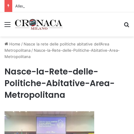
Allerta gialla per rischio temporali a partire dalle ore 18
Menu
C
Home
/
Nasce la rete delle politiche abitative dell’Area
Metropolitana
/
Nasce-la-Rete-delle-Politiche-Abitative-Area-
Metropolitana
Nasce-la-Rete-delle-
Politiche-Abitative-Area-
Metropolitana