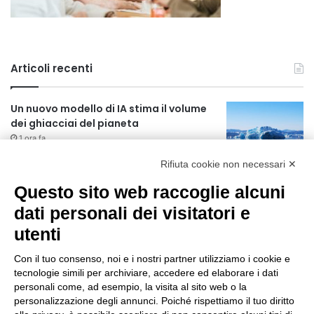
Articoli recenti
Un nuovo modello di IA stima il volume
dei ghiacciai del pianeta
1 ora fa
Rifiuta cookie non necessari ✕
Manutenzione strade, nel biennio
2026-27 investiti 56 milioni
Questo sito web raccoglie alcuni
19 ore fa
dati personali dei visitatori e
utenti
Il codice segreto dei neuroni: la
memoria della nascita che costruisce il
Con il tuo consenso, noi e i nostri partner utilizziamo i cookie e
cervello
tecnologie simili per archiviare, accedere ed elaborare i dati
20 ore fa
personali come, ad esempio, la visita al sito web o la
Una guida alimentare per affrontare i
personalizzazione degli annunci. Poiché rispettiamo il tuo diritto