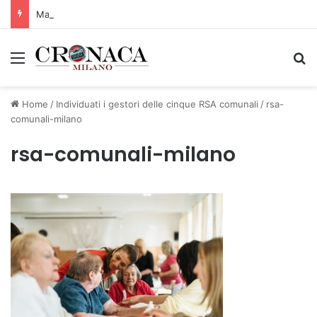
Manutenzione strade, nel biennio 2026-27 investiti 56 milioni
Menu
C
Home
/
Individuati i gestori delle cinque RSA comunali
/
rsa-
comunali-milano
rsa-comunali-milano