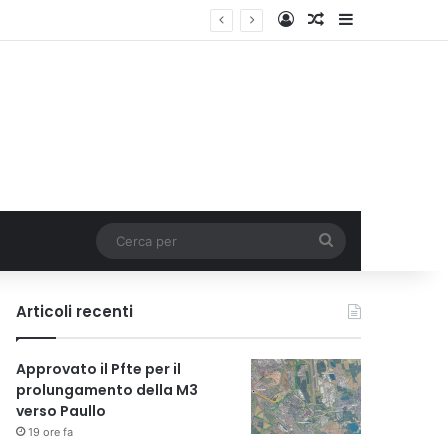
Accedi
Un articolo a c
Barra lateral
Italia
Cerca
per
Articoli recenti
Approvato il Pfte per il
prolungamento della M3
verso Paullo
19 ore fa