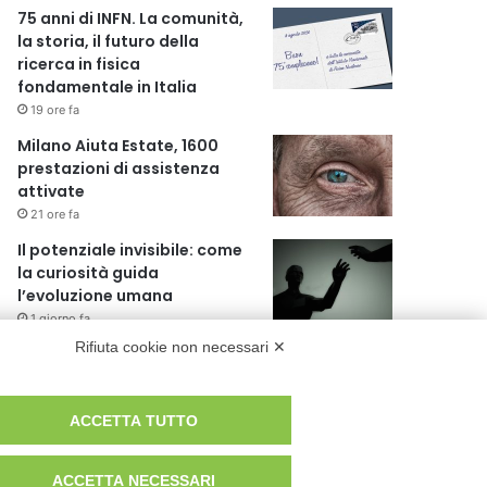
75 anni di INFN. La comunità,
la storia, il futuro della
ricerca in fisica
fondamentale in Italia
19 ore fa
Milano Aiuta Estate, 1600
prestazioni di assistenza
attivate
21 ore fa
Il potenziale invisibile: come
la curiosità guida
l’evoluzione umana
1 giorno fa
Rifiuta cookie non necessari ✕
Milano tra tradizione e
mutamento: il battito sottile
di una metropoli in
ACCETTA TUTTO
evoluzione
1 giorno fa
ACCETTA NECESSARI