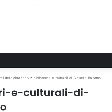
FN. La comunità, la storia, il futuro della ricerca in fisica fondamentale in 
ali della città
/
serviz-bibliotecari-e-culturali-di-Cinisello-Balsamo
ri-e-culturali-di-
mo