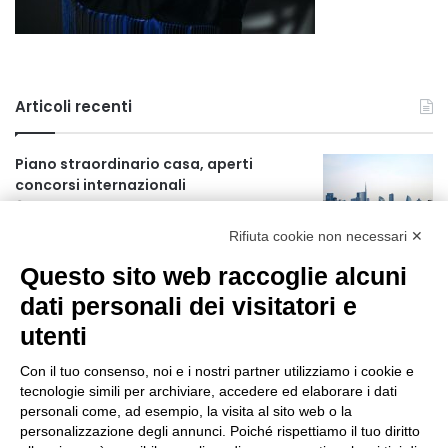
Articoli recenti
Piano straordinario casa, aperti
concorsi internazionali
10 ore fa
Rifiuta cookie non necessari ✕
Rapporto OsMed 2025 sull’uso dei
Questo sito web raccoglie alcuni
farmaci in Italia
10 ore fa
dati personali dei visitatori e
utenti
Un nuovo modello di IA stima il volume
dei ghiacciai del pianeta
Con il tuo consenso, noi e i nostri partner utilizziamo i cookie e
11 ore fa
tecnologie simili per archiviare, accedere ed elaborare i dati
personali come, ad esempio, la visita al sito web o la
Manutenzione strade, nel biennio
personalizzazione degli annunci. Poiché rispettiamo il tuo diritto