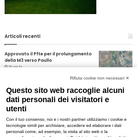
Articoli recenti
Approvato il Pfte per il prolungamento
della M3 verso Paullo
18 ore fa
Rifiuta cookie non necessari ✕
75 anni di INFN. La comunità, la storia, il
futuro della ricerca in fisica
Questo sito web raccoglie alcuni
fondamentale in Italia
dati personali dei visitatori e
18 ore fa
utenti
Milano Aiuta Estate, 1600 prestazioni di
assistenza attivate
Con il tuo consenso, noi e i nostri partner utilizziamo i cookie e
20 ore fa
tecnologie simili per archiviare, accedere ed elaborare i dati
personali come, ad esempio, la visita al sito web o la