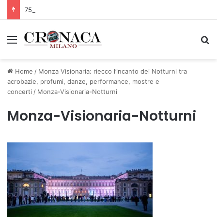
75 anni di INFN. La comunità, la storia, il futuro della ricerca in fisica fondamentale in Italia
Menu
C
Home
/
Monza Visionaria: riecco l’incanto dei Notturni tra
acrobazie, profumi, danze, performance, mostre e
concerti
/
Monza-Visionaria-Notturni
Monza-Visionaria-Notturni