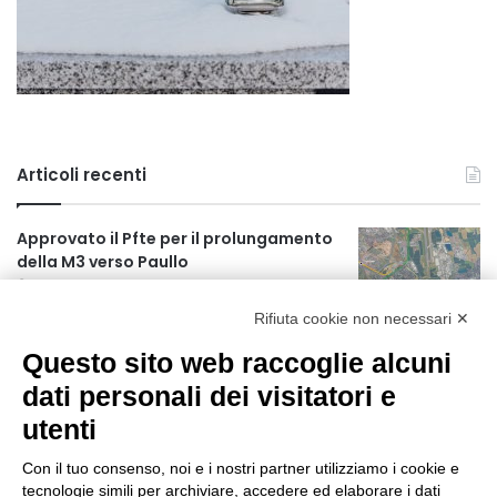
Articoli recenti
Approvato il Pfte per il prolungamento
della M3 verso Paullo
2 ore fa
Rifiuta cookie non necessari ✕
75 anni di INFN. La comunità, la storia, il
Questo sito web raccoglie alcuni
futuro della ricerca in fisica
fondamentale in Italia
dati personali dei visitatori e
2 ore fa
utenti
Milano Aiuta Estate, 1600 prestazioni di
assistenza attivate
Con il tuo consenso, noi e i nostri partner utilizziamo i cookie e
tecnologie simili per archiviare, accedere ed elaborare i dati
3 ore fa