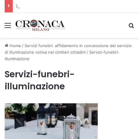
75 anni di INFN. La comunità, la storia, il futuro della ricerca in fisica fondamentale in Italia
Menu
C
Home
/
Servizi funebri: affidamento in concessione del servizio
di illuminazione votiva nei cimiteri cittadini
/
Servizi-funebri-
illuminazione
Servizi-funebri-
illuminazione