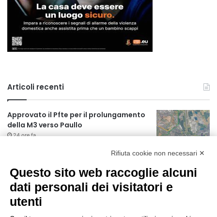
Articoli recenti
Approvato il Pfte per il prolungamento
della M3 verso Paullo
24 ore fa
Rifiuta cookie non necessari ✕
75 anni di INFN. La comunità, la storia, il
futuro della ricerca in fisica
Questo sito web raccoglie alcuni
fondamentale in Italia
dati personali dei visitatori e
24 ore fa
utenti
Milano Aiuta Estate, 1600 prestazioni di
assistenza attivate