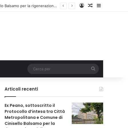
Accedi
Un articolo a c
Barra lateral
Ex Peano, sottoscritto il Protocollo d’intesa tra Città Metropolitana e Comune di Cinisello Balsamo per la rigenerazione dell’area
Cerca
per
Articoli recenti
Ex Peano, sottoscritto il
Protocollo d’intesa tra Città
Metropolitana e Comune di
Cinisello Balsamo per la