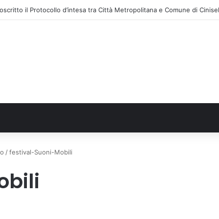
to
/
festival-Suoni-Mobili
bili