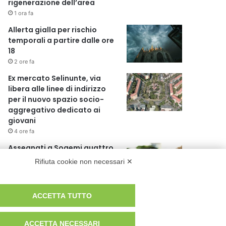
rigenerazione dell’area
1 ora fa
Allerta gialla per rischio
temporali a partire dalle ore
18
2 ore fa
Ex mercato Selinunte, via
libera alle linee di indirizzo
per il nuovo spazio socio-
aggregativo dedicato ai
giovani
4 ore fa
Assegnati a Sogemi quattro
mercati comunali coperti
Rifiuta cookie non necessari ✕
5 ore fa
A Santa Giulia tre nuove vie
ACCETTA TUTTO
dedicate a Guidi Cingolani,
Zampori e Marchelli
ACCETTA NECESSARI
11 ore fa