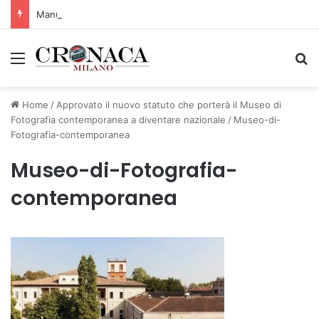
Manutenzione strade, nel biennio 2026-27 investiti 56 milioni
Menu
C
Home
/
Approvato il nuovo statuto che porterà il Museo di
Fotografia contemporanea a diventare nazionale
/
Museo-di-
Fotografia-contemporanea
Museo-di-Fotografia-
contemporanea