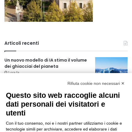
Articoli recenti
Un nuovo modello di IA stima il volume
dei ghiacciai del pianeta
1 ora fa
Rifiuta cookie non necessari ✕
Manutenzione strade, nel biennio
2026-27 investiti 56 milioni
Questo sito web raccoglie alcuni
19 ore fa
dati personali dei visitatori e
utenti
Il codice segreto dei neuroni: la
memoria della nascita che costruisce il
Con il tuo consenso, noi e i nostri partner utilizziamo i cookie e
cervello
tecnologie simili per archiviare, accedere ed elaborare i dati
20 ore fa