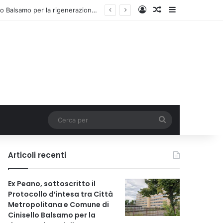
Accedi
Un articolo a c
Barra lateral
Ex Peano, sottoscritto il Protocollo d’intesa tra Città Metropolitana e Comune di Cinisello Balsamo per la rigenerazione dell’area
Cerca
per
Articoli recenti
Ex Peano, sottoscritto il
Protocollo d’intesa tra Città
Metropolitana e Comune di
Cinisello Balsamo per la