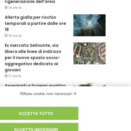
rigenerazione dell’area
14 ore fa
Allerta gialla per rischio
temporali a partire dalle ore
18
15 ore fa
Ex mercato Selinunte, via
libera alle linee di indirizzo
per il nuovo spazio socio-
aggregativo dedicato ai
giovani
17 ore fa
Assegnati a Sogemi quattro
mercati comunali coperti
Rifiuta cookie non necessari ✕
18 ore fa
A Santa Giulia tre nuove vie
ACCETTA TUTTO
dedicate a Guidi Cingolani,
Zampori e Marchelli
ACCETTA NECESSARI
24 ore fa