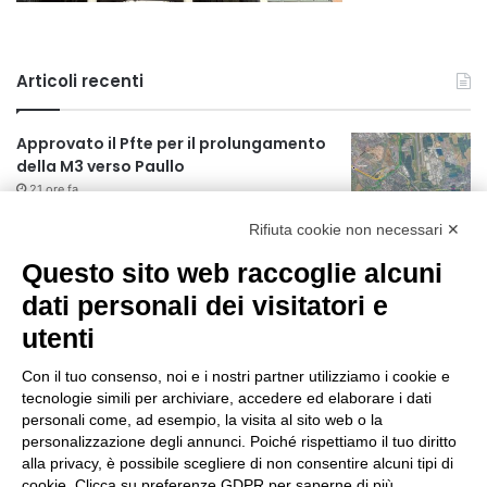
Articoli recenti
Approvato il Pfte per il prolungamento
della M3 verso Paullo
21 ore fa
Rifiuta cookie non necessari ✕
75 anni di INFN. La comunità, la storia, il
futuro della ricerca in fisica
Questo sito web raccoglie alcuni
fondamentale in Italia
dati personali dei visitatori e
21 ore fa
utenti
Milano Aiuta Estate, 1600 prestazioni di
assistenza attivate
Con il tuo consenso, noi e i nostri partner utilizziamo i cookie e
23 ore fa
tecnologie simili per archiviare, accedere ed elaborare i dati
personali come, ad esempio, la visita al sito web o la
Il potenziale invisibile: come la
personalizzazione degli annunci. Poiché rispettiamo il tuo diritto
curiosità guida l’evoluzione umana
alla privacy, è possibile scegliere di non consentire alcuni tipi di
cookie. Clicca su preferenze GDPR per saperne di più.
1 giorno fa