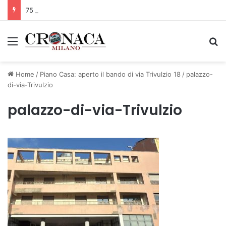
75 anni di INFN. La comunità, la storia, il futuro della ricerca in fisica fondamentale in Italia
Menu
C
Home
/
Piano Casa: aperto il bando di via Trivulzio 18
/
palazzo-
di-via-Trivulzio
palazzo-di-via-Trivulzio