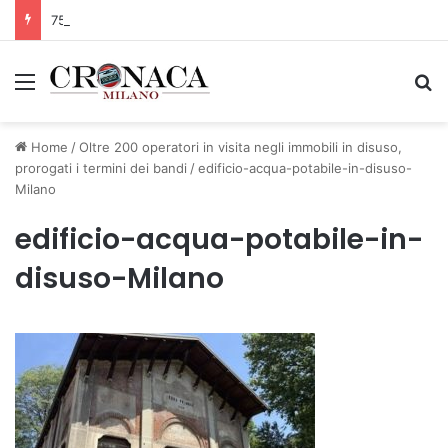
75 anni di INFN. La comunità, la storia, il futuro della ricerca in fisica fondamentale in Italia
Menu
C
Home
/
Oltre 200 operatori in visita negli immobili in disuso,
prorogati i termini dei bandi
/
edificio-acqua-potabile-in-disuso-
Milano
edificio-acqua-potabile-in-
disuso-Milano