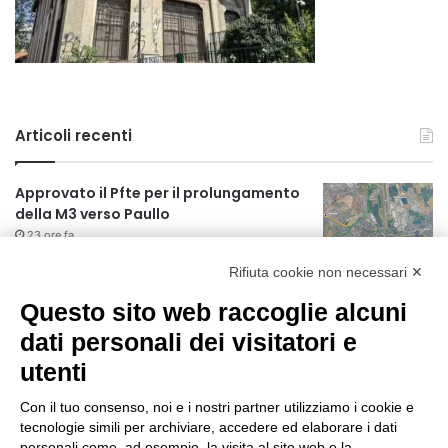
Articoli recenti
Approvato il Pfte per il prolungamento
della M3 verso Paullo
23 ore fa
Rifiuta cookie non necessari ✕
75 anni di INFN. La comunità, la storia, il
futuro della ricerca in fisica
Questo sito web raccoglie alcuni
fondamentale in Italia
dati personali dei visitatori e
23 ore fa
utenti
Milano Aiuta Estate, 1600 prestazioni di
assistenza attivate
Con il tuo consenso, noi e i nostri partner utilizziamo i cookie e
1 giorno fa
tecnologie simili per archiviare, accedere ed elaborare i dati
personali come, ad esempio, la visita al sito web o la