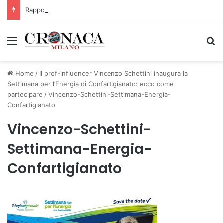
Rapporto OsMed 2025 sull’uso dei farmaci in Italia
Menu
C
Home
/
Il prof-influencer Vincenzo Schettini inaugura la
Settimana per l’Energia di Confartigianato: ecco come
partecipare
/
Vincenzo-Schettini-Settimana-Energia-
Confartigianato
Vincenzo-Schettini-
Settimana-Energia-
Confartigianato