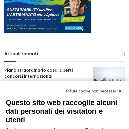
Articoli recenti
Piano straordinario casa, aperti
concorsi internazionali
5 ore fa
Rifiuta cookie non necessari ✕
Rapporto OsMed 2025 sull’uso dei
Questo sito web raccoglie alcuni
farmaci in Italia
5 ore fa
dati personali dei visitatori e
utenti
Un nuovo modello di IA stima il volume
dei ghiacciai del pianeta