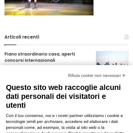
Articoli recenti
Piano straordinario casa, aperti
concorsi internazionali
17 ore fa
Rifiuta cookie non necessari ✕
Rapporto OsMed 2025 sull’uso dei
Questo sito web raccoglie alcuni
farmaci in Italia
17 ore fa
dati personali dei visitatori e
utenti
Un nuovo modello di IA stima il volume
dei ghiacciai del pianeta
Con il tuo consenso, noi e i nostri partner utilizziamo i cookie e
18 ore fa
tecnologie simili per archiviare, accedere ed elaborare i dati
personali come, ad esempio, la visita al sito web o la