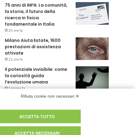
75 anni di INFN. La comunità,
la storia, il futuro della
ricerca in fisica
fondamentale in Italia
20 ore fa
Milano Aiuta Estate, 1600
prestazioni di assistenza
attivate
22 ore fa
Il potenziale invisibile: come
la curiosità guida
l’evoluzione umana
1 giorno fa
Rifiuta cookie non necessari ✕
Milano tra tradizione e
mutamento: il battito sottile
di una metropoli in
ACCETTA TUTTO
evoluzione
1 giorno fa
ACCETTA NECESSARI