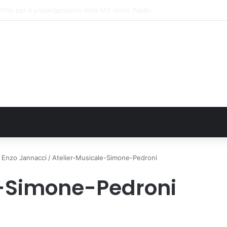
FN. La comunità, la storia, il futuro della ricerca in fisica fondamentale in 
o Enzo Jannacci
/
Atelier-Musicale-Simone-Pedroni
e-Simone-Pedroni