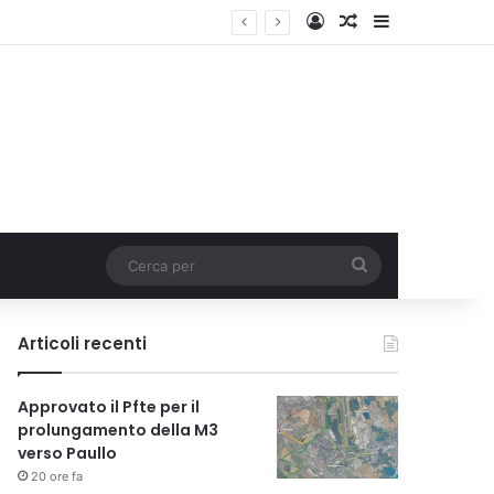
Accedi
Un articolo a c
Barra lateral
Italia
Cerca
per
Articoli recenti
Approvato il Pfte per il
prolungamento della M3
verso Paullo
20 ore fa