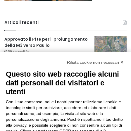
Articoli recenti
Approvato il Pfte per il prolungamento
della M3 verso Paullo
59 secondi fa
Rifiuta cookie non necessari ✕
75 anni di INFN. La comunità, la storia, il
futuro della ricerca in fisica
Questo sito web raccoglie alcuni
fondamentale in Italia
dati personali dei visitatori e
1 minuto fa
utenti
Milano Aiuta Estate, 1600 prestazioni di
assistenza attivate
Con il tuo consenso, noi e i nostri partner utilizziamo i cookie e
2 ore fa
tecnologie simili per archiviare, accedere ed elaborare i dati
personali come, ad esempio, la visita al sito web o la
Mondiali di Wakeboard 2026: il primo
personalizzazione degli annunci. Poiché rispettiamo il tuo diritto
oro iridato è azzurro
alla privacy, è possibile scegliere di non consentire alcuni tipi di