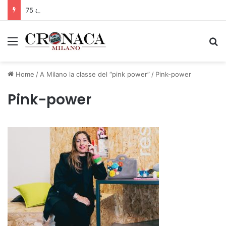
75 anni di INFN. La comunità, la storia, il futuro della ricerca in fisica fondamentale in Italia
Menu
C
Home
/
A Milano la classe del “pink power”
/
Pink-power
Pink-power