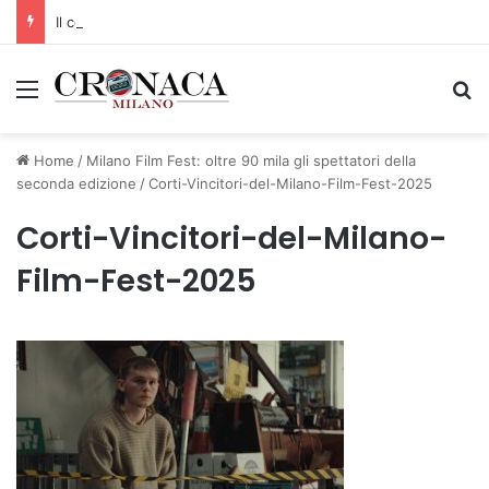
Il codice segreto dei neuroni: la memoria della nascita che costruisce il cervello
Menu
C
Home
/
Milano Film Fest: oltre 90 mila gli spettatori della
seconda edizione
/
Corti-Vincitori-del-Milano-Film-Fest-2025
Corti-Vincitori-del-Milano-
Film-Fest-2025