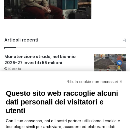
Articoli recenti
Manutenzione strade, nel biennio
2026-27 investiti 56 milioni
10 ore fa
Rifiuta cookie non necessari ✕
Il codice segreto dei neuroni: la
memoria della nascita che costruisce il
Questo sito web raccoglie alcuni
cervello
dati personali dei visitatori e
11 ore fa
utenti
Una guida alimentare per affrontare i
giorni più caldi: come idratarsi e cosa
Con il tuo consenso, noi e i nostri partner utilizziamo i cookie e
portare in tavola a Ferragosto
tecnologie simili per archiviare, accedere ed elaborare i dati
15 ore fa