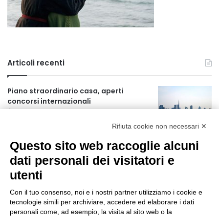
Articoli recenti
Piano straordinario casa, aperti
concorsi internazionali
3 ore fa
Rifiuta cookie non necessari ✕
Rapporto OsMed 2025 sull’uso dei
Questo sito web raccoglie alcuni
farmaci in Italia
3 ore fa
dati personali dei visitatori e
utenti
Un nuovo modello di IA stima il volume
dei ghiacciai del pianeta
Con il tuo consenso, noi e i nostri partner utilizziamo i cookie e
4 ore fa
tecnologie simili per archiviare, accedere ed elaborare i dati
personali come, ad esempio, la visita al sito web o la