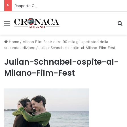
Rapporto OsMed 2025 sull’uso dei farmaci in Italia
Menu
C
Home
/
Milano Film Fest: oltre 90 mila gli spettatori della
seconda edizione
/
Julian-Schnabel-ospite-al-Milano-Film-Fest
Julian-Schnabel-ospite-al-
Milano-Film-Fest