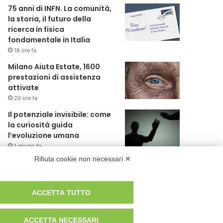
75 anni di INFN. La comunità,
la storia, il futuro della
ricerca in fisica
fondamentale in Italia
18 ore fa
Milano Aiuta Estate, 1600
prestazioni di assistenza
attivate
20 ore fa
Il potenziale invisibile: come
la curiosità guida
l’evoluzione umana
1 giorno fa
Rifiuta cookie non necessari ✕
Milano tra tradizione e
mutamento: il battito sottile
di una metropoli in
ACCETTA TUTTO
evoluzione
1 giorno fa
ACCETTA NECESSARI