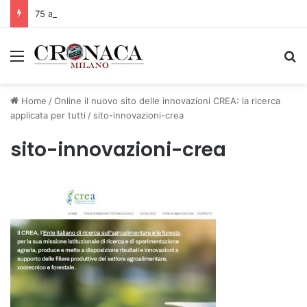
75 anni di INFN. La comunità, la storia, il futuro della ricerca in fisica fondamentale in Italia
Menu
C
Home
/
Online il nuovo sito delle innovazioni CREA: la ricerca
applicata per tutti
/
sito-innovazioni-crea
sito-innovazioni-crea