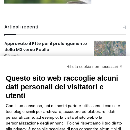
Articoli recenti
Approvato il Pfte per il prolungamento
della M3 verso Paullo
2 ore fa
Rifiuta cookie non necessari ✕
75 anni di INFN. La comunità, la storia, il
futuro della ricerca in fisica
Questo sito web raccoglie alcuni
fondamentale in Italia
dati personali dei visitatori e
2 ore fa
utenti
Milano Aiuta Estate, 1600 prestazioni di
assistenza attivate
Con il tuo consenso, noi e i nostri partner utilizziamo i cookie e
4 ore fa
tecnologie simili per archiviare, accedere ed elaborare i dati
personali come, ad esempio, la visita al sito web o la
Il potenziale invisibile: come la
personalizzazione degli annunci. Poiché rispettiamo il tuo diritto
curiosità guida l’evoluzione umana
alla privacy, è possibile scegliere di non consentire alcuni tipi di