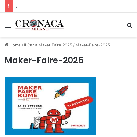
75 anni di INFN. La comunità, la storia, il futuro della ricerca in fisica fondamentale in Italia
Menu
C
Home
/
Il Cnr a Maker Faire 2025
/
Maker-Faire-2025
Maker-Faire-2025