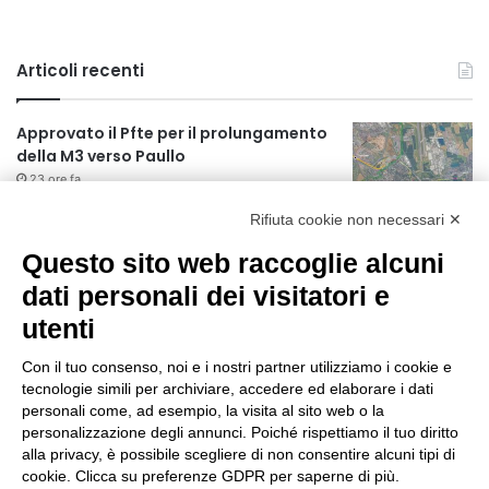
Articoli recenti
Approvato il Pfte per il prolungamento
della M3 verso Paullo
23 ore fa
Rifiuta cookie non necessari ✕
75 anni di INFN. La comunità, la storia, il
futuro della ricerca in fisica
Questo sito web raccoglie alcuni
fondamentale in Italia
dati personali dei visitatori e
23 ore fa
utenti
Milano Aiuta Estate, 1600 prestazioni di
assistenza attivate
Con il tuo consenso, noi e i nostri partner utilizziamo i cookie e
1 giorno fa
tecnologie simili per archiviare, accedere ed elaborare i dati
personali come, ad esempio, la visita al sito web o la
Il potenziale invisibile: come la
personalizzazione degli annunci. Poiché rispettiamo il tuo diritto
curiosità guida l’evoluzione umana
alla privacy, è possibile scegliere di non consentire alcuni tipi di
cookie. Clicca su preferenze GDPR per saperne di più.
1 giorno fa