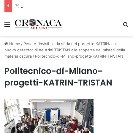
75 anni di INFN. La comunità, la storia, il futuro della ricerca in fisica fondamentale in Italia
Menu
C
Home
/
Pesare l’invisibile, la sfida del progetto KATRIN: col
nuovo detector di neutrini TRISTAN alla scoperta dei misteri della
materia oscura
/
Politecnico-di-Milano-progetti-KATRIN-TRISTAN
Politecnico-di-Milano-
progetti-KATRIN-TRISTAN