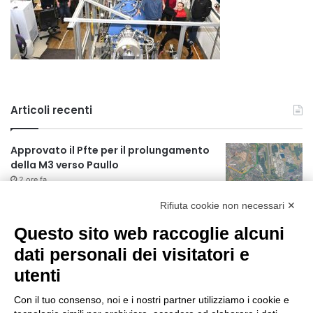
Articoli recenti
Approvato il Pfte per il prolungamento
della M3 verso Paullo
2 ore fa
Rifiuta cookie non necessari ✕
75 anni di INFN. La comunità, la storia, il
futuro della ricerca in fisica
Questo sito web raccoglie alcuni
fondamentale in Italia
dati personali dei visitatori e
2 ore fa
utenti
Milano Aiuta Estate, 1600 prestazioni di
assistenza attivate
Con il tuo consenso, noi e i nostri partner utilizziamo i cookie e
4 ore fa