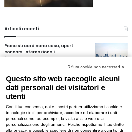
Articoli recenti
Piano straordinario casa, aperti
concorsi internazionali
14 ore fa
Rifiuta cookie non necessari ✕
Rapporto OsMed 2025 sull’uso dei
Questo sito web raccoglie alcuni
farmaci in Italia
14 ore fa
dati personali dei visitatori e
utenti
Un nuovo modello di IA stima il volume
dei ghiacciai del pianeta
Con il tuo consenso, noi e i nostri partner utilizziamo i cookie e
15 ore fa
tecnologie simili per archiviare, accedere ed elaborare i dati
personali come, ad esempio, la visita al sito web o la
Manutenzione strade, nel biennio
personalizzazione degli annunci. Poiché rispettiamo il tuo diritto
2026-27 investiti 56 milioni
alla privacy, è possibile scegliere di non consentire alcuni tipi di