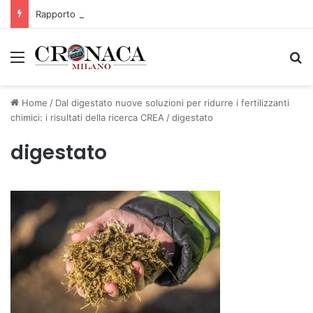
Rapporto OsMed 2025 sull’uso dei farmaci in Italia
Menu
C
Home
/
Dal digestato nuove soluzioni per ridurre i fertilizzanti
chimici: i risultati della ricerca CREA
/
digestato
digestato