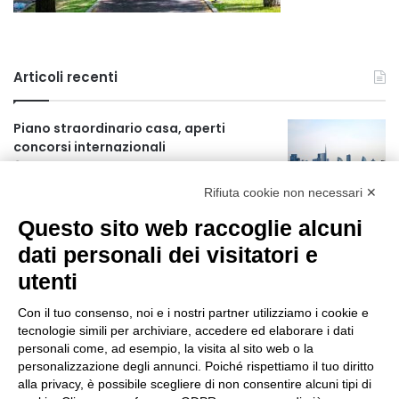
Articoli recenti
Piano straordinario casa, aperti
concorsi internazionali
21 ore fa
Rifiuta cookie non necessari ✕
Rapporto OsMed 2025 sull’uso dei
Questo sito web raccoglie alcuni
farmaci in Italia
21 ore fa
dati personali dei visitatori e
utenti
Un nuovo modello di IA stima il volume
dei ghiacciai del pianeta
Con il tuo consenso, noi e i nostri partner utilizziamo i cookie e
22 ore fa
tecnologie simili per archiviare, accedere ed elaborare i dati
personali come, ad esempio, la visita al sito web o la
Manutenzione strade, nel biennio
personalizzazione degli annunci. Poiché rispettiamo il tuo diritto
2026-27 investiti 56 milioni
alla privacy, è possibile scegliere di non consentire alcuni tipi di