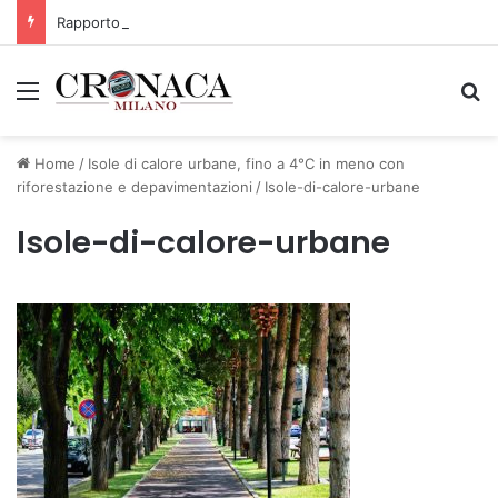
Rapporto OsMed 2025 sull’uso dei farmaci in Italia
Menu
C
Home
/
Isole di calore urbane, fino a 4°C in meno con
riforestazione e depavimentazioni
/
Isole-di-calore-urbane
Isole-di-calore-urbane