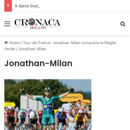
A Santa Giulia tre nuove vie dedicate a Guidi Cingolani, Zampori e Marchelli
Menu
C
Home
/
Tour de France: Jonathan Milan conquista la Maglia
Verde
/
Jonathan-Milan
Jonathan-Milan