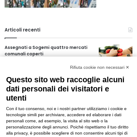
Articoli recenti
Assegnati a Sogemi quattro mercati
comunali coperti
15 secondi fa
Rifiuta cookie non necessari ✕
A Santa Giulia tre nuove vie dedicate a
Questo sito web raccoglie alcuni
Guidi Cingolani, Zampori e Marchelli
dati personali dei visitatori e
6 ore fa
utenti
Piano straordinario casa, aperti
concorsi internazionali
Con il tuo consenso, noi e i nostri partner utilizziamo i cookie e
tecnologie simili per archiviare, accedere ed elaborare i dati
23 ore fa
personali come, ad esempio, la visita al sito web o la
personalizzazione degli annunci. Poiché rispettiamo il tuo diritto
Rapporto OsMed 2025 sull’uso dei
alla privacy, è possibile scegliere di non consentire alcuni tipi di
farmaci in Italia