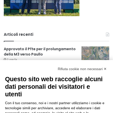
Articoli recenti
Approvato il Pfte per il prolungamento
della M3 verso Paullo
2 ore fa
Rifiuta cookie non necessari ✕
75 anni di INFN. La comunità, la storia, il
futuro della ricerca in fisica
Questo sito web raccoglie alcuni
fondamentale in Italia
dati personali dei visitatori e
2 ore fa
utenti
Milano Aiuta Estate, 1600 prestazioni di
assistenza attivate
Con il tuo consenso, noi e i nostri partner utilizziamo i cookie e
4 ore fa
tecnologie simili per archiviare, accedere ed elaborare i dati