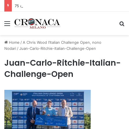
75 anni di INFN. La comunità, la storia, il futuro della ricerca in fisica fondamentale in Italia
Menu
C
Home
/
A Chris Wood l’Italian Challenge Open, nono
Nodari
/
Juan-Carlo-Ritchie-Italian-Challenge-Open
Juan-Carlo-Ritchie-Italian-
Challenge-Open