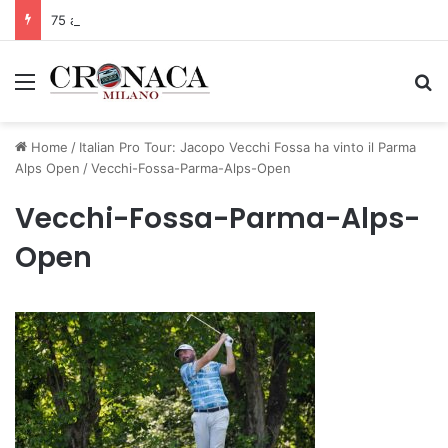
75 anni di INFN. La comunità, la storia, il futuro della ricerca in fisica fondamentale in Italia
Menu
C
Home
/
Italian Pro Tour: Jacopo Vecchi Fossa ha vinto il Parma
Alps Open
/
Vecchi-Fossa-Parma-Alps-Open
Vecchi-Fossa-Parma-Alps-
Open