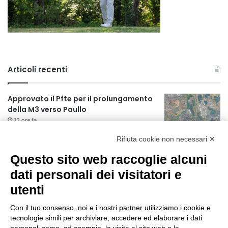
Articoli recenti
Approvato il Pfte per il prolungamento
della M3 verso Paullo
13 ore fa
Rifiuta cookie non necessari ✕
75 anni di INFN. La comunità, la storia, il
futuro della ricerca in fisica
Questo sito web raccoglie alcuni
fondamentale in Italia
dati personali dei visitatori e
13 ore fa
utenti
Milano Aiuta Estate, 1600 prestazioni di
assistenza attivate
Con il tuo consenso, noi e i nostri partner utilizziamo i cookie e
15 ore fa
tecnologie simili per archiviare, accedere ed elaborare i dati