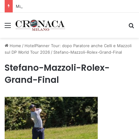
Manutenzione strade, nel biennio 2026-27 investiti 56 milioni
Menu
C
Home
/
HotelPlanner Tour: dopo Paratore anche Celli e Mazzoli
sul DP World Tour 2026
/
Stefano-Mazzoli-Rolex-Grand-Final
Stefano-Mazzoli-Rolex-
Grand-Final