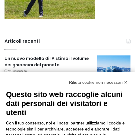
Articoli recenti
Un nuovo modello di IA stima il volume
dei ghiacciai del pianeta
25 minuti fa
Rifiuta cookie non necessari ✕
Manutenzione strade, nel biennio
2026-27 investiti 56 milioni
Questo sito web raccoglie alcuni
18 ore fa
dati personali dei visitatori e
utenti
Il codice segreto dei neuroni: la
memoria della nascita che costruisce il
Con il tuo consenso, noi e i nostri partner utilizziamo i cookie e
cervello
tecnologie simili per archiviare, accedere ed elaborare i dati
19 ore fa