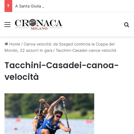
A Santa Giulia tre nuove vie dedicate a Guidi Cingolani, Zampori e Marchelli
Menu
C
Home
/
Canoa velocità: da Szeged comincia la Coppa del
Mondo, 22 azzurri in gara
/
Tacchini-Casadei-canoa-velocità
Tacchini-Casadei-canoa-
velocità