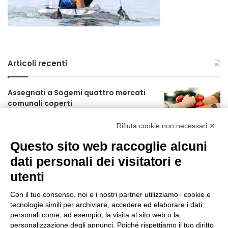
Articoli recenti
Assegnati a Sogemi quattro mercati
comunali coperti
2 ore fa
Rifiuta cookie non necessari ✕
A Santa Giulia tre nuove vie dedicate a
Questo sito web raccoglie alcuni
Guidi Cingolani, Zampori e Marchelli
dati personali dei visitatori e
8 ore fa
utenti
Piano straordinario casa, aperti
concorsi internazionali
Con il tuo consenso, noi e i nostri partner utilizziamo i cookie e
tecnologie simili per archiviare, accedere ed elaborare i dati
1 giorno fa
personali come, ad esempio, la visita al sito web o la
personalizzazione degli annunci. Poiché rispettiamo il tuo diritto