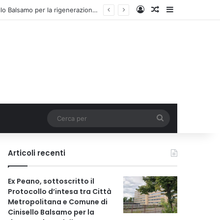
Accedi
Un articolo a c
Barra lateral
Ex Peano, sottoscritto il Protocollo d’intesa tra Città Metropolitana e Comune di Cinisello Balsamo per la rigenerazione dell’area
Cerca
per
Articoli recenti
Ex Peano, sottoscritto il
Protocollo d’intesa tra Città
Metropolitana e Comune di
Cinisello Balsamo per la