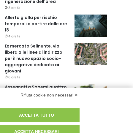
rigenerazione dell’area
3 ore fa
Allerta gialla per rischio
temporali a partire dalle ore
18
4 ore fa
Ex mercato Selinunte, via
libera alle linee di indirizzo
per il nuovo spazio socio-
aggregativo dedicato ai
giovani
6 ore fa
Assegnati a Sogemi quattro
mercati comunali coperti
Rifiuta cookie non necessari ✕
7 ore fa
A Santa Giulia tre nuove vie
ACCETTA TUTTO
dedicate a Guidi Cingolani,
Zampori e Marchelli
ACCETTA NECESSARI
13 ore fa