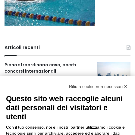
Articoli recenti
Piano straordinario casa, aperti
concorsi internazionali
6 ore fa
Rifiuta cookie non necessari ✕
Rapporto OsMed 2025 sull’uso dei
Questo sito web raccoglie alcuni
farmaci in Italia
6 ore fa
dati personali dei visitatori e
utenti
Un nuovo modello di IA stima il volume
dei ghiacciai del pianeta
Con il tuo consenso, noi e i nostri partner utilizziamo i cookie e
7 ore fa
tecnologie simili per archiviare, accedere ed elaborare i dati