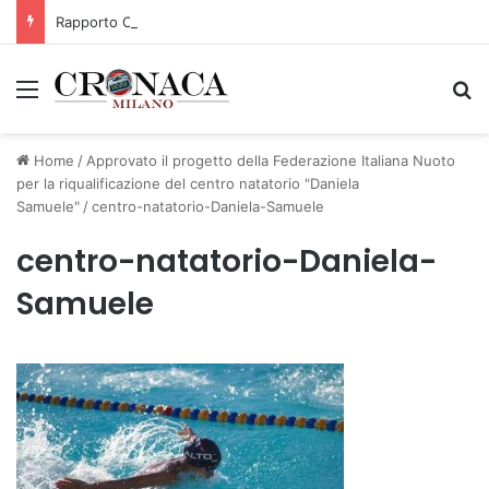
Rapporto OsMed 2025 sull’uso dei farmaci in Italia
Menu
C
Home
/
Approvato il progetto della Federazione Italiana Nuoto
per la riqualificazione del centro natatorio "Daniela
Samuele"
/
centro-natatorio-Daniela-Samuele
centro-natatorio-Daniela-
Samuele