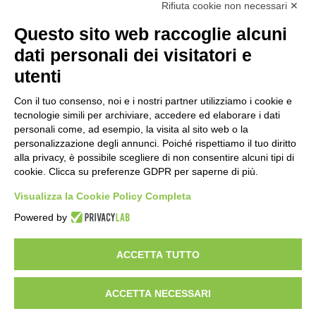
Rifiuta cookie non necessari ✕
fondamentale in Italia
20 ore fa
Questo sito web raccoglie alcuni
Milano Aiuta Estate, 1600 prestazioni di
dati personali dei visitatori e
assistenza attivate
utenti
22 ore fa
Con il tuo consenso, noi e i nostri partner utilizziamo i cookie e
Il potenziale invisibile: come la
tecnologie simili per archiviare, accedere ed elaborare i dati
curiosità guida l’evoluzione umana
personali come, ad esempio, la visita al sito web o la
personalizzazione degli annunci. Poiché rispettiamo il tuo diritto
1 giorno fa
alla privacy, è possibile scegliere di non consentire alcuni tipi di
cookie. Clicca su preferenze GDPR per saperne di più.
Milano tra tradizione e mutamento: il
battito sottile di una metropoli in
Visualizza la Cookie Policy Completa
evoluzione
Powered by
1 giorno fa
ACCETTA TUTTO
Visibileweb - IT03270560802 - info@cronacamilano.it
ACCETTA NECESSARI
Privacy Policy