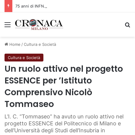
75 anni di INFN. La comunità, la storia, il futuro della ricerca in fisica fondamentale in Italia
Menu
C
Home
/
Cultura e Società
Cultura e Società
Un ruolo attivo nel progetto
ESSENCE per ’Istituto
Comprensivo Nicolò
Tommaseo
L’I. C. “Tommaseo” ha avuto un ruolo attivo nel
progetto ESSENCE del Politecnico di Milano e
dell’Università degli Studi dell’Insubria in