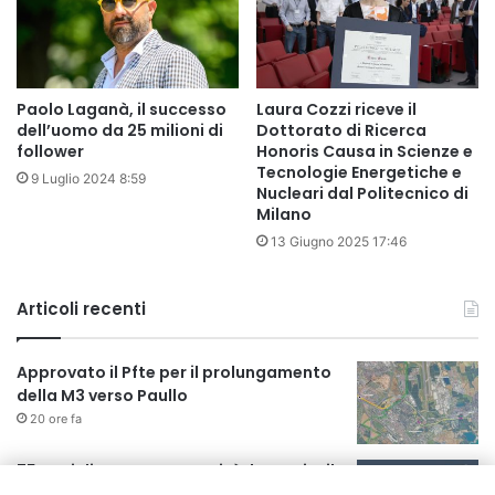
Paolo Laganà, il successo
Laura Cozzi riceve il
dell’uomo da 25 milioni di
Dottorato di Ricerca
follower
Honoris Causa in Scienze e
Tecnologie Energetiche e
9 Luglio 2024 8:59
Nucleari dal Politecnico di
Milano
13 Giugno 2025 17:46
Articoli recenti
Approvato il Pfte per il prolungamento
della M3 verso Paullo
20 ore fa
75 anni di INFN. La comunità, la storia, il
futuro della ricerca in fisica