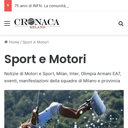
75 anni di INFN. La comunità, la storia, il futuro della ricerca in fisica fondamentale in Italia
Menu
C
Home
/
Sport e Motori
Sport e Motori
Notizie di Motori e Sport, Milan, Inter, Olimpia Armani EA7,
eventi, manifestazioni della squadre di Milano e provincia