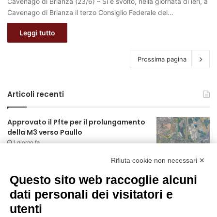
Cavenago di Brianza (23/6) – Si è svolto, nella giornata di ieri, a
Cavenago di Brianza il terzo Consiglio Federale del…
Leggi tutto
Prossima pagina
Articoli recenti
Approvato il Pfte per il prolungamento
della M3 verso Paullo
1 giorno fa
Rifiuta cookie non necessari ✕
75 anni di INFN. La comunità, la storia, il
futuro della ricerca in fisica
Questo sito web raccoglie alcuni
fondamentale in Italia
dati personali dei visitatori e
1 giorno fa
utenti
Milano Aiuta Estate, 1600 prestazioni di