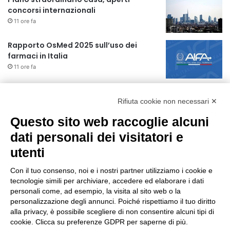
concorsi internazionali
11 ore fa
Rapporto OsMed 2025 sull’uso dei
farmaci in Italia
11 ore fa
Un nuovo modello di IA stima il volume
dei ghiacciai del pianeta
Rifiuta cookie non necessari ✕
12 ore fa
Questo sito web raccoglie alcuni
dati personali dei visitatori e
Manutenzione strade, nel biennio
2026-27 investiti 56 milioni
utenti
1 giorno fa
Con il tuo consenso, noi e i nostri partner utilizziamo i cookie e
tecnologie simili per archiviare, accedere ed elaborare i dati
Il codice segreto dei neuroni: la
personali come, ad esempio, la visita al sito web o la
memoria della nascita che costruisce il
personalizzazione degli annunci. Poiché rispettiamo il tuo diritto
cervello
alla privacy, è possibile scegliere di non consentire alcuni tipi di
1 giorno fa
cookie. Clicca su preferenze GDPR per saperne di più.