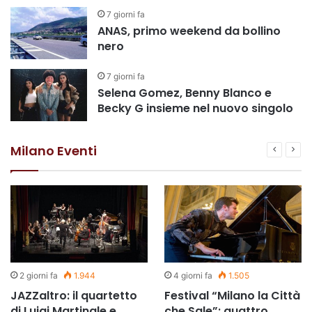
7 giorni fa
ANAS, primo weekend da bollino
nero
7 giorni fa
Selena Gomez, Benny Blanco e
Becky G insieme nel nuovo singolo
Milano Eventi
2 giorni fa
1.944
4 giorni fa
1.505
JAZZaltro: il quartetto
Festival “Milano la Città
di Luigi Martinale e
che Sale”: quattro