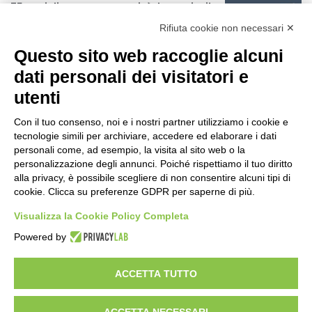
75 anni di INFN. La comunità, la storia, il
futuro della ricerca in fisica
Rifiuta cookie non necessari ✕
fondamentale in Italia
23 ore fa
Questo sito web raccoglie alcuni
Milano Aiuta Estate, 1600 prestazioni di
dati personali dei visitatori e
assistenza attivate
utenti
1 giorno fa
Con il tuo consenso, noi e i nostri partner utilizziamo i cookie e
Il potenziale invisibile: come la
tecnologie simili per archiviare, accedere ed elaborare i dati
curiosità guida l’evoluzione umana
personali come, ad esempio, la visita al sito web o la
personalizzazione degli annunci. Poiché rispettiamo il tuo diritto
1 giorno fa
alla privacy, è possibile scegliere di non consentire alcuni tipi di
cookie. Clicca su preferenze GDPR per saperne di più.
Milano tra tradizione e mutamento: il
battito sottile di una metropoli in
Visualizza la Cookie Policy Completa
evoluzione
Powered by
2 giorni fa
ACCETTA TUTTO
Visibileweb - IT03270560802 - info@cronacamilano.it
ACCETTA NECESSARI