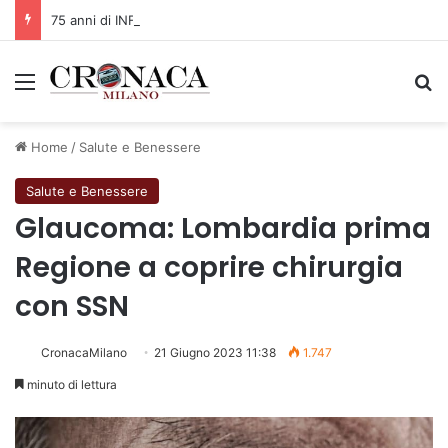
75 anni di INFN. La comunità, la storia, il futuro della ricerca in fisica fondamentale in Italia
Menu
C
Home
/
Salute e Benessere
Salute e Benessere
Glaucoma: Lombardia prima
Regione a coprire chirurgia
con SSN
CronacaMilano
21 Giugno 2023 11:38
1.747
minuto di lettura