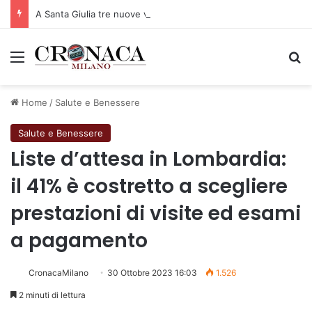
A Santa Giulia tre nuove vie dedicate a Guidi Cingolani, Zampori e Marchelli
Menu
C
Home
/
Salute e Benessere
Salute e Benessere
Liste d’attesa in Lombardia:
il 41% è costretto a scegliere
prestazioni di visite ed esami
a pagamento
CronacaMilano
30 Ottobre 2023 16:03
1.526
2 minuti di lettura