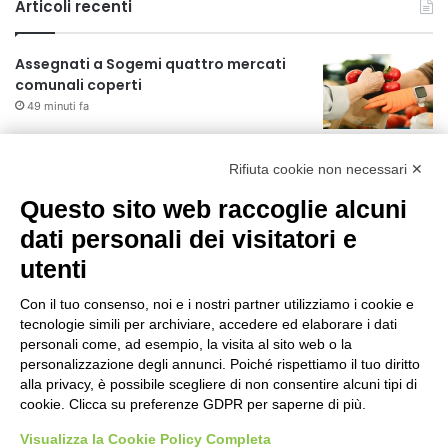
Articoli recenti
Assegnati a Sogemi quattro mercati
comunali coperti
49 minuti fa
A Santa Giulia tre nuove vie dedicate a
Rifiuta cookie non necessari ✕
Guidi Cingolani, Zampori e Marchelli
7 ore fa
Questo sito web raccoglie alcuni
dati personali dei visitatori e
Piano straordinario casa, aperti
concorsi internazionali
utenti
1 giorno fa
Con il tuo consenso, noi e i nostri partner utilizziamo i cookie e
tecnologie simili per archiviare, accedere ed elaborare i dati
Rapporto OsMed 2025 sull’uso dei
personali come, ad esempio, la visita al sito web o la
farmaci in Italia
personalizzazione degli annunci. Poiché rispettiamo il tuo diritto
1 giorno fa
alla privacy, è possibile scegliere di non consentire alcuni tipi di
cookie. Clicca su preferenze GDPR per saperne di più.
Un nuovo modello di IA stima il volume
dei ghiacciai del pianeta
Visualizza la Cookie Policy Completa