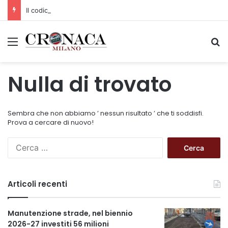
Il codice segreto dei neuroni: la memoria della nascita che costruisce il cervello
Menu
C
Nulla di trovato
Sembra che non abbiamo ’ nessun risultato ’ che ti soddisfi.
Prova a cercare di nuovo!
R
i
c
e
Articoli recenti
r
c
a
Manutenzione strade, nel biennio
p
2026-27 investiti 56 milioni
e