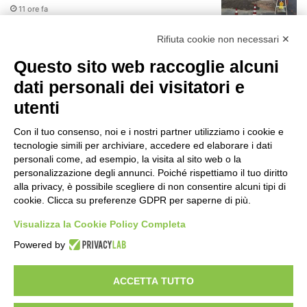
11 ore fa
r
:
Rifiuta cookie non necessari ✕
Il codice segreto dei neuroni: la
memoria della nascita che costruisce il
Questo sito web raccoglie alcuni
cervello
dati personali dei visitatori e
12 ore fa
utenti
Una guida alimentare per affrontare i
giorni più caldi: come idratarsi e cosa
Con il tuo consenso, noi e i nostri partner utilizziamo i cookie e
portare in tavola a Ferragosto
tecnologie simili per archiviare, accedere ed elaborare i dati
16 ore fa
personali come, ad esempio, la visita al sito web o la
Il Comando della Polizia Locale di
personalizzazione degli annunci. Poiché rispettiamo il tuo diritto
Cinisello Balsamo fa scuola
alla privacy, è possibile scegliere di non consentire alcuni tipi di
cookie. Clicca su preferenze GDPR per saperne di più.
17 ore fa
Visualizza la Cookie Policy Completa
JAZZaltro: il quartetto di Luigi
Powered by
Martinale e l’Orchestra da Camera del
Conservatorio Ghedini di Cuneo
17 ore fa
ACCETTA TUTTO