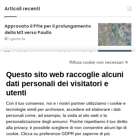
Articoli recenti
Approvato il Pfte per il prolungamento
della M3 verso Paullo
1 giorno fa
75 anni di INFN. La comunità, la storia, il
futuro della ricerca in fisica
Rifiuta cookie non necessari ✕
fondamentale in Italia
Questo sito web raccoglie alcuni
1 giorno fa
dati personali dei visitatori e
Milano Aiuta Estate, 1600 prestazioni di
assistenza attivate
utenti
1 giorno fa
Con il tuo consenso, noi e i nostri partner utilizziamo i cookie e
Il potenziale invisibile: come la
tecnologie simili per archiviare, accedere ed elaborare i dati
curiosità guida l’evoluzione umana
personali come, ad esempio, la visita al sito web o la
personalizzazione degli annunci. Poiché rispettiamo il tuo diritto
1 giorno fa
alla privacy, è possibile scegliere di non consentire alcuni tipi di
cookie. Clicca su preferenze GDPR per saperne di più.