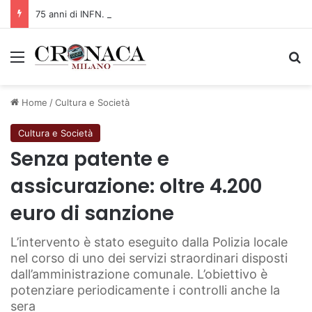
75 anni di INFN. La comunità, la storia, il futuro della ricerca in fisica fondamentale in Italia
Menu
C
Home
/
Cultura e Società
Cultura e Società
Senza patente e
assicurazione: oltre 4.200
euro di sanzione
L’intervento è stato eseguito dalla Polizia locale
nel corso di uno dei servizi straordinari disposti
dall’amministrazione comunale. L’obiettivo è
potenziare periodicamente i controlli anche la
sera