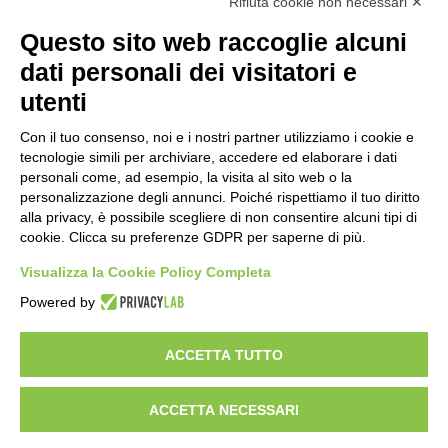
partire dalle ore 18
Rifiuta cookie non necessari ✕
3 ore fa
Questo sito web raccoglie alcuni
dati personali dei visitatori e
Ex mercato Selinunte, via libera alle
linee di indirizzo per il nuovo spazio
utenti
socio-aggregativo dedicato ai giovani
5 ore fa
Con il tuo consenso, noi e i nostri partner utilizziamo i cookie e
tecnologie simili per archiviare, accedere ed elaborare i dati
Assegnati a Sogemi quattro mercati
personali come, ad esempio, la visita al sito web o la
comunali coperti
personalizzazione degli annunci. Poiché rispettiamo il tuo diritto
6 ore fa
alla privacy, è possibile scegliere di non consentire alcuni tipi di
cookie. Clicca su preferenze GDPR per saperne di più.
A Santa Giulia tre nuove vie dedicate a
Visualizza la Cookie Policy Completa
Guidi Cingolani, Zampori e Marchelli
12 ore fa
Powered by
ACCETTA TUTTO
Visibileweb - IT03270560802 - info@cronacamilano.it
ACCETTA NECESSARI
Privacy Policy