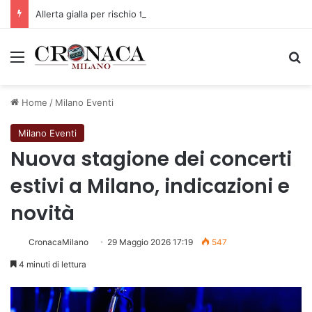
Allerta gialla per rischio temporali a partire dalle ore 18
Menu
C
Home
/
Milano Eventi
Milano Eventi
Nuova stagione dei concerti
estivi a Milano, indicazioni e
novità
CronacaMilano
29 Maggio 2026 17:19
547
4 minuti di lettura