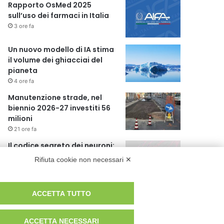
Rapporto OsMed 2025
sull’uso dei farmaci in Italia
3 ore fa
Un nuovo modello di IA stima
il volume dei ghiacciai del
pianeta
4 ore fa
Manutenzione strade, nel
biennio 2026-27 investiti 56
milioni
21 ore fa
Il codice segreto dei neuroni:
la memoria della nascita che
Rifiuta cookie non necessari ✕
costruisce il cervello
23 ore fa
ACCETTA TUTTO
ACCETTA NECESSARI