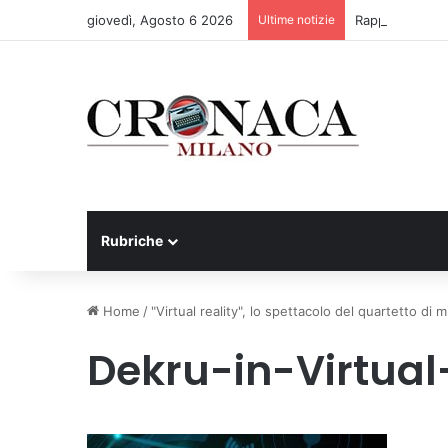
giovedì, Agosto 6 2026
Ultime notizie
Rapporto OsMed 
Rubriche
Home
/
"Virtual reality", lo spettacolo del quartetto di m
Dekru-in-Virtual