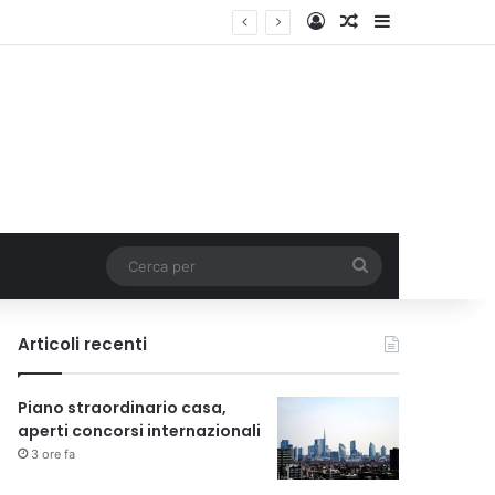
Accedi
Un articolo a c
Barra lateral
Cerca
per
Articoli recenti
Piano straordinario casa,
aperti concorsi internazionali
3 ore fa