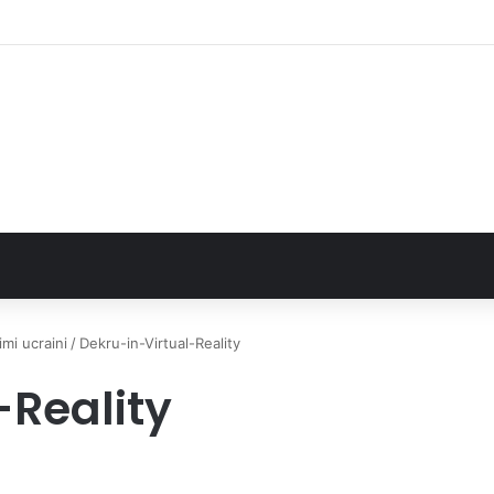
2025 sull’uso dei farmaci in Italia
imi ucraini
/
Dekru-in-Virtual-Reality
-Reality