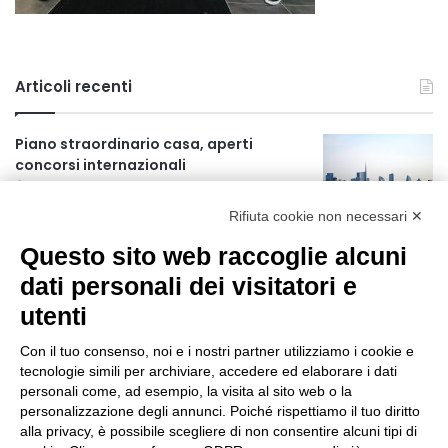
Articoli recenti
Piano straordinario casa, aperti
concorsi internazionali
12 ore fa
Rifiuta cookie non necessari ✕
Rapporto OsMed 2025 sull’uso dei
Questo sito web raccoglie alcuni
farmaci in Italia
12 ore fa
dati personali dei visitatori e
utenti
Un nuovo modello di IA stima il volume
dei ghiacciai del pianeta
Con il tuo consenso, noi e i nostri partner utilizziamo i cookie e
13 ore fa
tecnologie simili per archiviare, accedere ed elaborare i dati
personali come, ad esempio, la visita al sito web o la
Manutenzione strade, nel biennio
personalizzazione degli annunci. Poiché rispettiamo il tuo diritto
2026-27 investiti 56 milioni
alla privacy, è possibile scegliere di non consentire alcuni tipi di