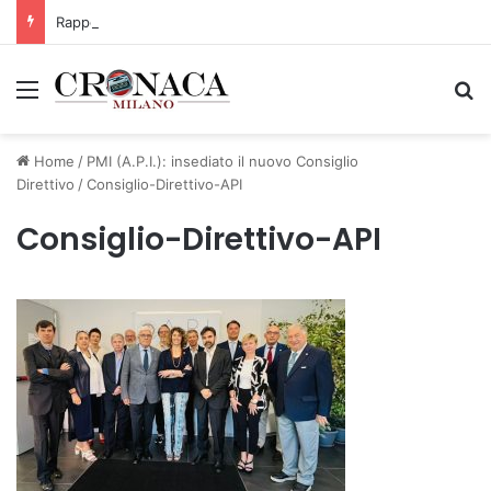
Rapporto OsMed 2025 sull’uso dei farmaci in Italia
Menu
C
Home
/
PMI (A.P.I.): insediato il nuovo Consiglio
Direttivo
/
Consiglio-Direttivo-API
Consiglio-Direttivo-API