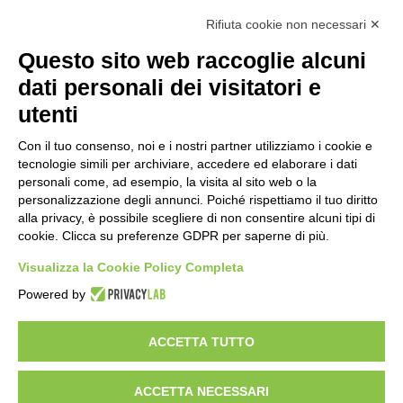
futuro della ricerca in fisica
Rifiuta cookie non necessari ✕
fondamentale in Italia
2 ore fa
Questo sito web raccoglie alcuni
Milano Aiuta Estate, 1600 prestazioni di
dati personali dei visitatori e
assistenza attivate
utenti
4 ore fa
Con il tuo consenso, noi e i nostri partner utilizziamo i cookie e
Il potenziale invisibile: come la
tecnologie simili per archiviare, accedere ed elaborare i dati
curiosità guida l’evoluzione umana
personali come, ad esempio, la visita al sito web o la
personalizzazione degli annunci. Poiché rispettiamo il tuo diritto
11 ore fa
alla privacy, è possibile scegliere di non consentire alcuni tipi di
cookie. Clicca su preferenze GDPR per saperne di più.
Milano tra tradizione e mutamento: il
battito sottile di una metropoli in
Visualizza la Cookie Policy Completa
evoluzione
Powered by
17 ore fa
ACCETTA TUTTO
Visibileweb - IT03270560802 - info@cronacamilano.it
ACCETTA NECESSARI
Privacy Policy