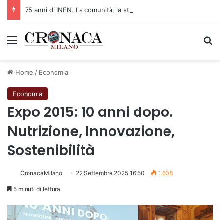
75 anni di INFN. La comunità, la storia, il futuro della ricerca in fisica fondamentale in Italia
Menu
C
Home
/
Economia
Economia
Expo 2015: 10 anni dopo.
Nutrizione, Innovazione,
Sostenibilità
CronacaMilano
22 Settembre 2025 16:50
1.608
5 minuti di lettura